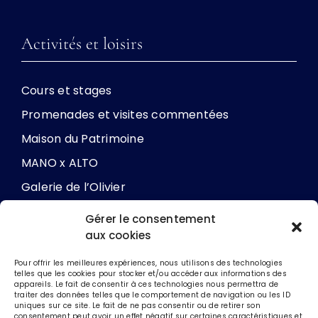
Activités et loisirs
Cours et stages
Promenades et visites commentées
Maison du Patrimoine
MANO x ALTO
Galerie de l’Olivier
Gérer le consentement
aux cookies
Les soutiens
Pour offrir les meilleures expériences, nous utilisons des technologies
telles que les cookies pour stocker et/ou accéder aux informations des
Engagement de la ville
appareils. Le fait de consentir à ces technologies nous permettra de
traiter des données telles que le comportement de navigation ou les ID
uniques sur ce site. Le fait de ne pas consentir ou de retirer son
Association Echos d’art
consentement peut avoir un effet négatif sur certaines caractéristiques et