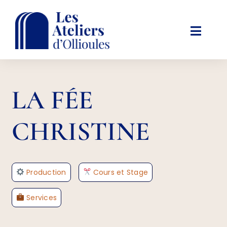
Passer
au
contenu
Toggl
Navig
LES ATELIERS
LA FÉE
ACTIVITÉS ET LOISIRS
CHRISTINE
AGENDA
Production
Cours et Stage
INFOS PRATIQUES
Services