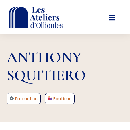
Passer
au
contenu
Toggl
Navig
LES ATELIERS
ANTHONY
ACTIVITÉS ET LOISIRS
SQUITIERO
AGENDA
Production
Boutique
INFOS PRATIQUES