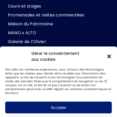
Cours et stages
Promenades et visites commentées
Maison du Patrimoine
MANO x ALTO
Galerie de l’Olivier
Gérer le consentement
aux cookies
Les soutiens
Pour offrir les meilleures expériences, nous utilisons des technologies
telles que les cookies pour stocker et/ou accéder aux informations des
Engagement de la ville
appareils. Le fait de consentir à ces technologies nous permettra de
traiter des données telles que le comportement de navigation ou les ID
uniques sur ce site. Le fait de ne pas consentir ou de retirer son
Association Echos d’art
consentement peut avoir un effet négatif sur certaines caractéristiques et
fonctions.
Accepter
© Site internet des ateliers de
la ville d’Ollioules
•